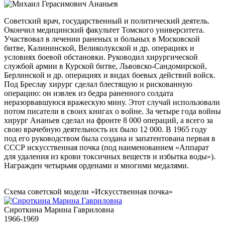
Советский врач, государственный и политический деятель.
Окончил медицинский факультет Томского университета.
Участвовал в лечении раненых и больных в Московской
битве, Калининской, Великолукской и др. операциях и
условиях боевой обстановки. Руководил хирургической
службой армии в Курской битве, Львовско-Сандомирской,
Берлинской и др. операциях и видах боевых действий войск.
Под Бреслау хирург сделал блестящую и рискованную
операцию: он извлек из бедра раненного солдата
неразорвавшуюся вражескую мину. Этот случай использовали
потом писатели в своих книгах о войне. За четыре года войны
хирург Ананьев сделал на фронте 8 000 операций, а всего за
свою врачебную деятельность их было 12 000. В 1965 году
под его руководством была создана и запатентована первая в
СССР искусственная почка (под наименованием «Аппарат
для удаления из крови токсичных веществ и избытка воды»).
Награжден четырьмя орденами и многими медалями.
Схема советской модели «Искусственная почка»
Сироткина Марина Гавриловна
1966-1969