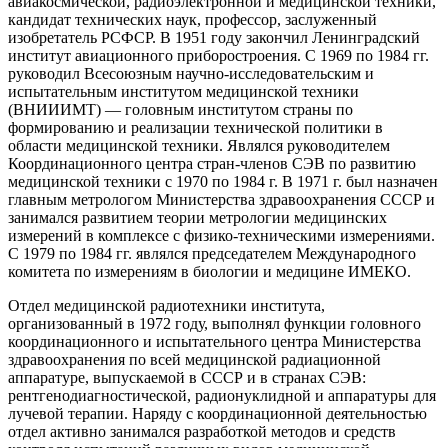
авиакосмической, радиоэлектронной и медицинской техники,
кандидат технических наук, профессор, заслуженный
изобретатель РСФСР. В 1951 году закончил Ленинградский
институт авиационного приборостроения. С 1969 по 1984 гг.
руководил Всесоюзным научно-исследовательским и
испытательным институтом медицинской техники
(ВНИИИМТ) — головным институтом страны по
формированию и реализации технической политики в
области медицинской техники. Являлся руководителем
Координационного центра стран-членов СЭВ по развитию
медицинской техники с 1970 по 1984 г. В 1971 г. был назначен
главным метрологом Министерства здравоохранения СССР и
занимался развитием теории метрологии медицинских
измерений в комплексе с физико-техническими измерениями.
С 1979 по 1984 гг. являлся председателем Международного
комитета по измерениям в биологии и медицине ИМЕКО.
Отдел медицинской радиотехники института,
организованный в 1972 году, выполнял функции головного
координационного и испытательного центра Министерства
здравоохранения по всей медицинской радиационной
аппаратуре, выпускаемой в СССР и в странах СЭВ:
рентгенодиагностической, радионуклидной и аппаратуры для
лучевой терапии. Наряду с координационной деятельностью
отдел активно занимался разработкой методов и средств