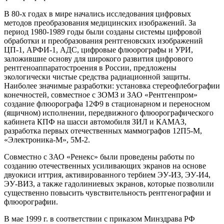
В 80-х годах в мире начались исследования цифровых
методов преобразования медицинских изображений. За
период 1980-1989 годы были созданы системы цифровой
обработки и преобразования рентгеновских изображений
ЦП-1, АРФИ-1, АДС, цифровые флюорографы и УРИ,
заложившие основу для широкого развития цифрового
рентгеноаппаратостроения в России, предложены
экологически чистые средства радиационной защиты.
Наиболее значимые разработки: установка стереофлебографии
конечностей, совместное с ЗОМЗ и ЗАО «Рентгенпром»
создание флюорографа 12Ф9 в стационарном и переносном
(ящичном) исполнении, передвижного флюорографического
кабинета КПФ на шасси автомобиля ЗИЛ и КАМАЗ,
разработка первых отечественных маммографов 12П5-М,
«Электроника-М», 5М-2.
Совместно с ЗАО «Ренекс» были проведены работы по
созданию отечественных усиливающих экранов на основе
двуокиси иттрия, активированного тербием ЭУ-ИЗ, ЭУ-И4,
ЭУ-ВИЗ, а также гадолиниевых экранов, которые позволили
существенно повысить чувствительность рентгенографии и
флюорографии.
В мае 1999 г. в соответствии с приказом Минздрава РФ