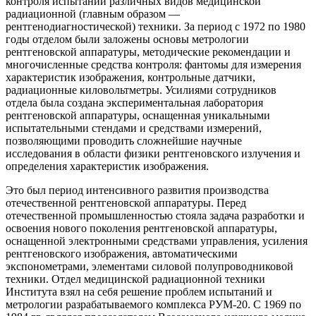
контроля испытаний различных видов медицинской
радиационной (главным образом —
рентгенодиагностической) техники. За период с 1972 по 1980
годы отделом были заложены основы метрологии
рентгеновской аппаратуры, методические рекомендации и
многочисленные средства контроля: фантомы для измерения
характеристик изображения, контрольные датчики,
радиационные киловольтметры. Усилиями сотрудников
отдела была создана экспериментальная лаборатория
рентгеновской аппаратуры, оснащенная уникальными
испытательными стендами и средствами измерений,
позволяющими проводить сложнейшие научные
исследования в области физики рентгеновского излучения и
определения характеристик изображения.
Это был период интенсивного развития производства
отечественной рентгеновской аппаратуры. Перед
отечественной промышленностью стояла задача разработки и
освоения нового поколения рентгеновской аппаратуры,
оснащенной электронными средствами управления, усиления
рентгеновского изображения, автоматическими
экспонометрами, элементами силовой полупроводниковой
техники. Отдел медицинской радиационной техники
Института взял на себя решение проблем испытаний и
метрологии разрабатываемого комплекса РУМ-20. С 1969 по