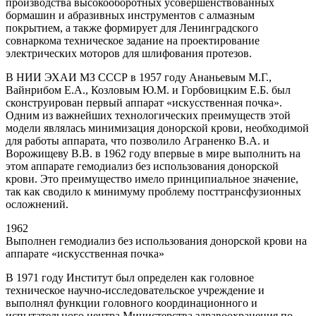
производства высокооборотных усовершенствованных
бормашин и абразивных инструментов с алмазным
покрытием, а также формирует для Ленинградского
совнаркома техническое задание на проектирование
электрических моторов для шлифования протезов.
В НИИ ЭХАИ МЗ СССР в 1957 году Ананьевым М.Г.,
Вайнрибом Е.А., Козловым Ю.М. и Горбовицким Е.Б. был
сконструирован первый аппарат «искусственная почка».
Одним из важнейших технологических преимуществ этой
модели являлась минимизация донорской крови, необходимой
для работы аппарата, что позволило Аграненко В.А. и
Ворожищеву В.В. в 1962 году впервые в мире выполнить на
этом аппарате гемодиализ без использования донорской
крови. Это преимущество имело принципиальное значение,
так как сводило к минимуму проблему посттрансфузионных
осложнений.
1962
Выполнен гемодиализ без использования донорской крови на
аппарате «искусственная почка»
В 1971 году Институт был определен как головное
техническое научно-исследовательское учреждение и
выполнял функции головного координационного и
испытательного центра Министерства здравоохранения по