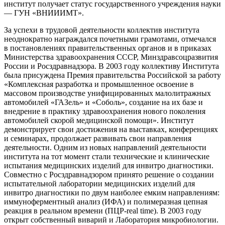
институт получает статус государственного учреждения науки
— ГУН «ВНИИИМТ».
За успехи в трудовой деятельности коллектив института
неоднократно награждался почетными грамотами, отмечался
в постановлениях правительственных органов и в приказах
Министерства здравоохранения СССР, Минздравсоцразвития
России и Росздравнадзора. В 2003 году коллективу Института
была присуждена Премия правительства Российской за работу
«Комплексная разработка и промышленное освоение в
массовом производстве унифицированных малолитражных
автомобилей «ГАЗель» и «Соболь», создание на их базе и
внедрение в практику здравоохранения нового поколения
автомобилей скорой медицинской помощи». Институт
демонстрирует свои достижения на выставках, конференциях
и семинарах, продолжает развивать свои направления
деятельности. Одним из новых направлений деятельности
института на тот момент стали технические и клинические
испытания медицинских изделий для инвитро диагностики.
Совместно с Росздравнадзором принято решение о создании
испытательной лаборатории медицинских изделий для
инвитро диагностики по двум наиболее емким направлениям:
иммуноферментный анализ (ИФА) и полимеразная цепная
реакция в реальном времени (ПЦР-real time). В 2003 году
открыт собственный виварий и Лаборатория микробиологии.