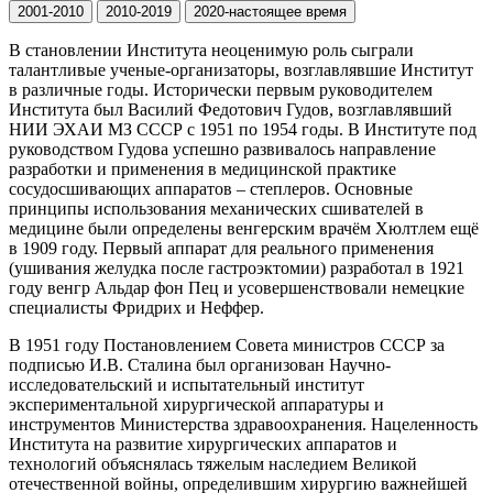
2001-2010
2010-2019
2020-настоящее время
В становлении Института неоценимую роль сыграли
талантливые ученые-организаторы, возглавлявшие Институт
в различные годы. Исторически первым руководителем
Института был Василий Федотович Гудов, возглавлявший
НИИ ЭХАИ МЗ СССР с 1951 по 1954 годы. В Институте под
руководством Гудова успешно развивалось направление
разработки и применения в медицинской практике
сосудосшивающих аппаратов – степлеров. Основные
принципы использования механических сшивателей в
медицине были определены венгерским врачём Хюлтлем ещё
в 1909 году. Первый аппарат для реального применения
(ушивания желудка после гастроэктомии) разработал в 1921
году венгр Альдар фон Пец и усовершенствовали немецкие
специалисты Фридрих и Неффер.
В 1951 году Постановлением Совета министров СССР за
подписью И.В. Сталина был организован Научно-
исследовательский и испытательный институт
экспериментальной хирургической аппаратуры и
инструментов Министерства здравоохранения. Нацеленность
Института на развитие хирургических аппаратов и
технологий объяснялась тяжелым наследием Великой
отечественной войны, определившим хирургию важнейшей