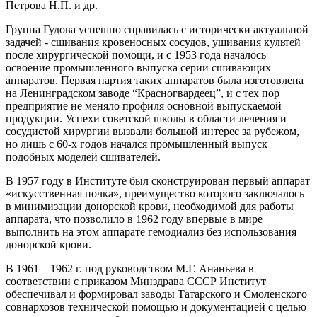
Петрова Н.П. и др.
Группа Гудова успешно справилась с исторически актуальной
задачей - сшивания кровеносных сосудов, ушивания культей
после хирургической помощи, и с 1953 года началось
освоение промышленного выпуска серии сшивающих
аппаратов. Первая партия таких аппаратов была изготовлена
на Ленинградском заводе “Красногвардеец”, и с тех пор
предприятие не меняло профиля основной выпускаемой
продукции. Успехи советской школы в области лечения и
сосудистой хирургии вызвали большой интерес за рубежом,
но лишь с 60-х годов начался промышленный выпуск
подобных моделей сшивателей.
В 1957 году в Институте был сконструирован первый аппарат
«искусственная почка», преимущество которого заключалось
в минимизации донорской крови, необходимой для работы
аппарата, что позволило в 1962 году впервые в мире
выполнить на этом аппарате гемодиализ без использования
донорской крови.
В 1961 – 1962 г. под руководством М.Г. Ананьева в
соответствии с приказом Минздрава СССР Институт
обеспечивал и формировал заводы Татарского и Смоленского
совнархозов технической помощью и документацией с целью