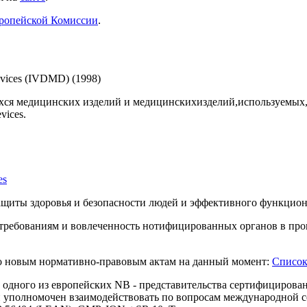
ропейской Комиссии
.
Devices (IVDMD) (1998)
ся медицинских изделий и медицинскихизделий,используемых,для 
vices.
es
защиты здоровья и безопасности людей и эффективного функцио
требованиям и вовлеченность нотифицированных органов в про
о новым нормативно-правовым актам на данный момент:
Списо
 одного из европейских NB - представительства сертифицирова
и уполномочен взаимодействовать по вопросам международной с