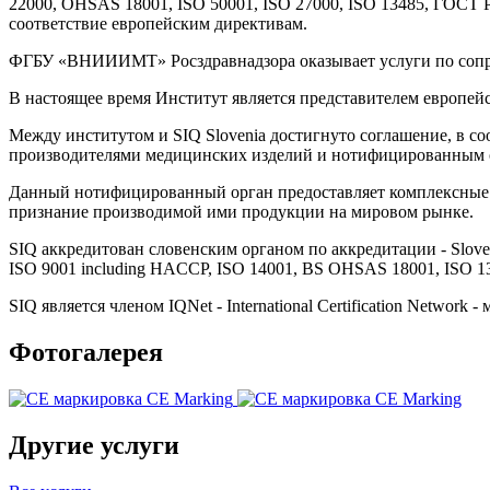
22000, OHSAS 18001, ISO 50001, ISO 27000, ISO 13485, ГОСТ 
соответствие европейским директивам.
ФГБУ «ВНИИИМТ» Росздравнадзора оказывает услуги по сопро
В настоящее время Институт является представителем европейс
Между институтом и SIQ Slovenia достигнуто соглашение, в с
производителями медицинских изделий и нотифицированным 
Данный нотифицированный орган предоставляет комплексные у
признание производимой ими продукции на мировом рынке.
SIQ аккредитован словенским органом по аккредитации - Sloveni
ISO 9001 including HACCP, ISO 14001, BS OHSAS 18001, ISO 13
SIQ является членом IQNet - International Certification Netw
Фотогалерея
Другие услуги