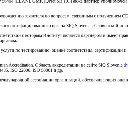
Р 56404 (LEAN), GMP, IQNet SR 10. Также партнер уполномочен
вождению заявителя по вопросам, связанным с получением СЕ
кого нотифицированного органа SIQ Slovenia - Словенский инст
оответствии с которым Институт является партнером и имеет п
органом.
слуги по тестированию, оценке соответствия, сертификации и 
an Accreditation. Область аккредитации на сайте SIQ Slovenia (
h
485, ISO 22000, ISO 50001 и др.
ork - международной ассоциации организаций, обеспечивающих оц