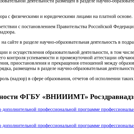
вательной деятельности размещен в разделе научно-образовате
вора с физическими и юридическими лицами на платной основе.
ветствии с постановлением Правительства Российской Федерации
адзора.
на сайте в разделе научно-образовательная деятельность в подр
ии и осуществления образовательной деятельности, в том чис
го контроля успеваемости и промежуточной аттестации обучающ
ния, приостановления и прекращения отношений между образов
ядка, размещены в разделе научно-образовательная деятельност
ь (надзор) в сфере образования, отчетов об исполнении таких 
льности ФГБУ «ВНИИИМТ» Росздравнадз
по дополнительной профессиональной программе профессиональ
по дополнительной профессиональной программе профессиональ