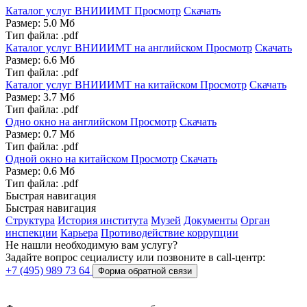
Каталог услуг ВНИИИМТ
Просмотр
Скачать
Размер: 5.0 Мб
Тип файла: .pdf
Каталог услуг ВНИИИМТ на английском
Просмотр
Скачать
Размер: 6.6 Мб
Тип файла: .pdf
Каталог услуг ВНИИИМТ на китайском
Просмотр
Скачать
Размер: 3.7 Мб
Тип файла: .pdf
Одно окно на английском
Просмотр
Скачать
Размер: 0.7 Мб
Тип файла: .pdf
Одной окно на китайском
Просмотр
Скачать
Размер: 0.6 Мб
Тип файла: .pdf
Быстрая навигация
Быстрая навигация
Структура
История института
Музей
Документы
Орган
инспекции
Карьера
Противодействие коррупции
Не нашли необходимую вам услугу?
Задайте вопрос сециалисту или позвоните в call-центр:
+7 (495) 989 73 64
Форма обратной связи