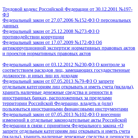
Трудовой кодекс Российской Федерации от 30.12.2001 №197-
ФЗ
Федеральный закон от 27.07.2006 №152-ФЗ
О персональных
данных
Федеральный закон от 25.12.2008 №273-ФЗ
О
противодействии коррупции
Федеральный закон от 17.07.2009 №172-ФЗ
Об
антикоррупционной экспертизе нормативных правовых актов
и проектов нормативных правовых актов
Федеральный закон от 03.12.2012 №230-ФЗ
О контроле за
соответствием расходов лиц, замещающих государственные
должности, и иных лиц их доходам
Федеральный закон от 07.05.2013 №79-ФЗ
О запрете
отдельным категориям лиц открывать и иметь счета (вклады),
хранить наличные денежные средства и ценности в
иностранных банках, расположенных за пределами
территории Российской Федерации, владеть и (или)
пользоваться иностранными финансовыми инструментами
Федеральный закон от 07.05.2013 №102-ФЗ
О внесении
изменений в отдельные законодательные акты Российской
Федерации в связи с принятием Федерального закона «О
запрете отдельным категориям лиц открывать и иметь счета
(вклады), хранить наличные денежные средства и ценности в