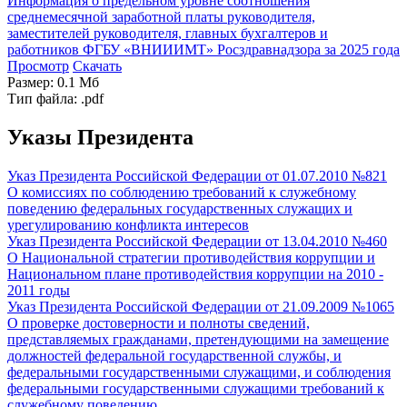
Информация о предельном уровне соотношения
среднемесячной заработной платы руководителя,
заместителей руководителя, главных бухгалтеров и
работников ФГБУ «ВНИИИМТ» Росздравнадзора за 2025 года
Просмотр
Скачать
Размер: 0.1 Мб
Тип файла: .pdf
Указы Президента
Указ Президента Российской Федерации от 01.07.2010 №821
О комиссиях по соблюдению требований к служебному
поведению федеральных государственных служащих и
урегулированию конфликта интересов
Указ Президента Российской Федерации от 13.04.2010 №460
О Национальной стратегии противодействия коррупции и
Национальном плане противодействия коррупции на 2010 -
2011 годы
Указ Президента Российской Федерации от 21.09.2009 №1065
О проверке достоверности и полноты сведений,
представляемых гражданами, претендующими на замещение
должностей федеральной государственной службы, и
федеральными государственными служащими, и соблюдения
федеральными государственными служащими требований к
служебному поведению