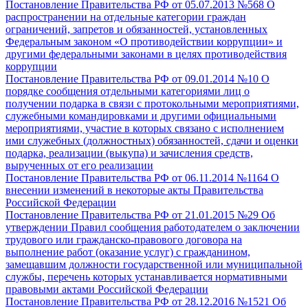
Постановление Правительства РФ от 05.07.2013 №568
О
распространении на отдельные категории граждан
ограничений, запретов и обязанностей, установленных
Федеральным законом «О противодействии коррупции» и
другими федеральными законами в целях противодействия
коррупции
Постановление Правительства РФ от 09.01.2014 №10
О
порядке сообщения отдельными категориями лиц о
получении подарка в связи с протокольными мероприятиями,
служебными командировками и другими официальными
мероприятиями, участие в которых связано с исполнением
ими служебных (должностных) обязанностей, сдачи и оценки
подарка, реализации (выкупа) и зачисления средств,
вырученных от его реализации
Постановление Правительства РФ от 06.11.2014 №1164
О
внесении изменений в некоторые акты Правительства
Российской Федерации
Постановление Правительства РФ от 21.01.2015 №29
Об
утверждении Правил сообщения работодателем о заключении
трудового или гражданско-правового договора на
выполнение работ (оказание услуг) с гражданином,
замещавшим должности государственной или муниципальной
службы, перечень которых устанавливается нормативными
правовыми актами Российской Федерации
Постановление Правительства РФ от 28.12.2016 №1521
Об