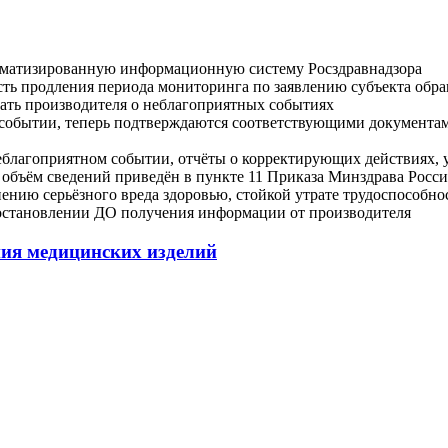
томатизированную информационную систему Росздравнадзора
ть продления периода мониторинга по заявлению субъекта обр
ать производителя о неблагоприятных событиях
 событии, теперь подтверждаются соответствующими документа
неблагоприятном событии, отчёты о корректирующих действиях, 
, объём сведений приведён в пункте 11 Приказа Минздрава Росс
ению серьёзного вреда здоровью, стойкой утрате трудоспособно
иостановлении ДО получения информации от производителя
ния медицинских изделий