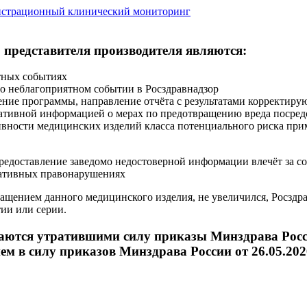
 представителя производителя являются:
тных событиях
 о неблагоприятном событии в Росздравнадзор
ие программы, направление отчёта с результатами корректиру
тивной информацией о мерах по предотвращению вреда посредс
вности медицинских изделий класса потенциального риска прим
редоставление заведомо недостоверной информации влечёт за с
тративных правонарушениях
бращением данного медицинского изделия, не увеличился, Росздр
тии или серии.
наются утратившими силу приказы Минздрава Росс
ем в силу приказов Минздрава России от 26.05.2026 