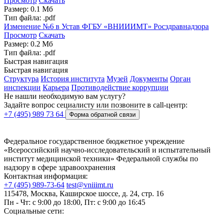
Просмотр
Скачать
Размер: 0.1 Мб
Тип файла: .pdf
Изменение №6 в Устав ФГБУ «ВНИИИМТ» Росздравнадзора
Просмотр
Скачать
Размер: 0.2 Мб
Тип файла: .pdf
Быстрая навигация
Быстрая навигация
Структура
История института
Музей
Документы
Орган
инспекции
Карьера
Противодействие коррупции
Не нашли необходимую вам услугу?
Задайте вопрос сециалисту или позвоните в call-центр:
+7 (495) 989 73 64
Форма обратной связи
Федеральное государственное бюджетное учреждение
«Всероссийский научно-исследовательский и испытательный
институт медицинской техники» Федеральной службы по
надзору в сфере здравоохранения
Контактная информация:
+7 (495) 989-73-64
test@vniiimt.ru
115478, Москва, Каширское шоссе, д. 24, стр. 16
Пн - Чт: с 9:00 до 18:00, Пт: с 9:00 до 16:45
Социальные сети: