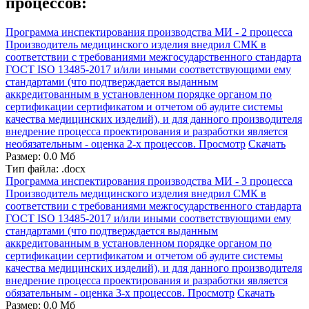
процессов:
Программа инспектирования производства МИ - 2 процесса
Производитель медицинского изделия внедрил СМК в
соответствии с требованиями межгосударственного стандарта
ГОСТ ISO 13485-2017 и/или иными соответствующими ему
стандартами (что подтверждается выданным
аккредитованным в установленном порядке органом по
сертификации сертификатом и отчетом об аудите системы
качества медицинских изделий), и для данного производителя
внедрение процесса проектирования и разработки является
необязательным - оценка 2-х процессов.
Просмотр
Скачать
Размер: 0.0 Мб
Тип файла: .docx
Программа инспектирования производства МИ - 3 процесса
Производитель медицинского изделия внедрил СМК в
соответствии с требованиями межгосударственного стандарта
ГОСТ ISO 13485-2017 и/или иными соответствующими ему
стандартами (что подтверждается выданным
аккредитованным в установленном порядке органом по
сертификации сертификатом и отчетом об аудите системы
качества медицинских изделий), и для данного производителя
внедрение процесса проектирования и разработки является
обязательным - оценка 3-х процессов.
Просмотр
Скачать
Размер: 0.0 Мб